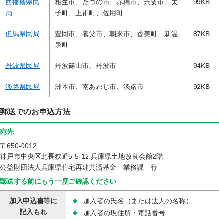
西播磨県民
相生市、たつの市、赤穂市、宍粟市、太
99KB
局
子町、上郡町、佐用町
但馬県民局
豊岡市、養父市、朝来市、香美町、新温
87KB
泉町
丹波県民局
丹波篠山市、丹波市
94KB
淡路県民局
洲本市、南あわじ市、淡路市
92KB
郵送でのお申込方法
宛先
〒650-0012
神戸市中央区北長狭通5-5-12 兵庫県土地改良会館2階
公益財団法人兵庫県住宅再建共済基金 業務課 行
郵送する前にもう一度ご確認ください
加入申込書等に
加入者の氏名（または法人の名称）
記入もれ
加入者の現住所・電話番号