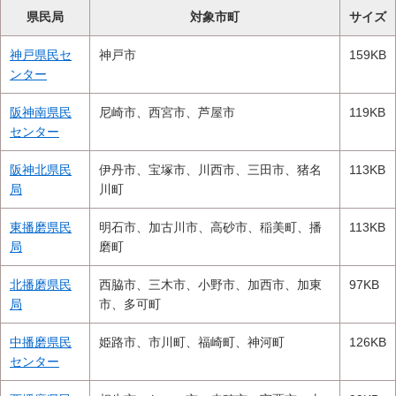
県民局
対象市町
サイズ
神戸県民セ
神戸市
159KB
ンター
阪神南県民
尼崎市、西宮市、芦屋市
119KB
センター
阪神北県民
伊丹市、宝塚市、川西市、三田市、猪名
113KB
局
川町
東播磨県民
明石市、加古川市、高砂市、稲美町、播
113KB
局
磨町
北播磨県民
西脇市、三木市、小野市、加西市、加東
97KB
局
市、多可町
中播磨県民
姫路市、市川町、福崎町、神河町
126KB
センター