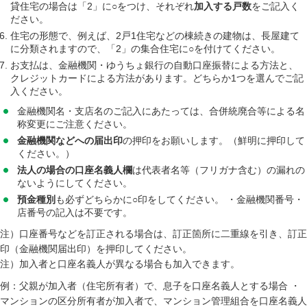
貸住宅の場合は「2」に○をつけ、それぞれ
加入する戸数
をご記入く
ださい。
住宅の形態で、例えば、2戸1住宅などの棟続きの建物は、長屋建て
に分類されますので、「2」の集合住宅に○を付けてください。
お支払は、金融機関・ゆうちょ銀行の自動口座振替による方法と、
クレジットカードによる方法があります。どちらか1つを選んでご記
入ください。
金融機関名・支店名のご記入にあたっては、合併統廃合等による名
称変更にご注意ください。
金融機関などへの届出印
の押印をお願いします。（鮮明に押印して
ください。）
法人の場合の口座名義人欄
は代表者名等（フリガナ含む）の漏れの
ないようにしてください。
預金種別
も必ずどちらかに○印をしてください。 ・金融機関番号・
店番号の記入は不要です。
注）口座番号などを訂正される場合は、訂正箇所に二重線を引き、訂正
印（金融機関届出印）を押印してください。
注）加入者と口座名義人が異なる場合も加入できます。
例：父親が加入者（住宅所有者）で、息子を口座名義人とする場合 ・
マンションの区分所有者が加入者で、マンション管理組合を口座名義人