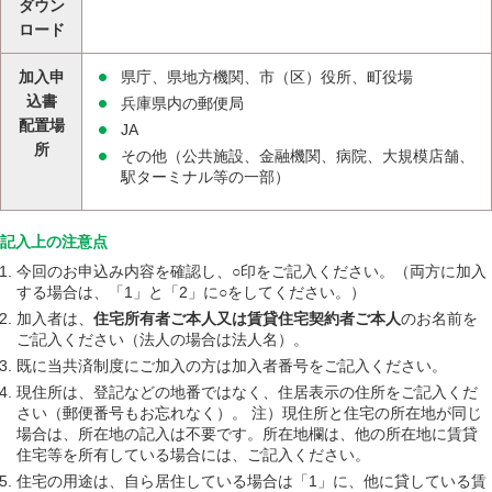
ダウン
ロード
加入申
県庁、県地方機関、市（区）役所、町役場
込書
兵庫県内の郵便局
配置場
JA
所
その他（公共施設、金融機関、病院、大規模店舗、
駅ターミナル等の一部）
記入上の注意点
今回のお申込み内容を確認し、○印をご記入ください。（両方に加入
する場合は、「1」と「2」に○をしてください。）
加入者は、
住宅所有者ご本人又は賃貸住宅契約者ご本人
のお名前を
ご記入ください（法人の場合は法人名）。
既に当共済制度にご加入の方は加入者番号をご記入ください。
現住所は、登記などの地番ではなく、住居表示の住所をご記入くだ
さい（郵便番号もお忘れなく）。 注）現住所と住宅の所在地が同じ
場合は、所在地の記入は不要です。所在地欄は、他の所在地に賃貸
住宅等を所有している場合には、ご記入ください。
住宅の用途は、自ら居住している場合は「1」に、他に貸している賃