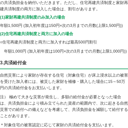
の共済負担金を納付いただきます。ただし、住宅再建共済制度と家財再
建共済制度の両方に加入した場合は、割引があります。
(1)家財再建共済制度のみ加入の場合
年額1,500円 (加入初年度は150円×次の3月までの月数(上限1,500円))
(2)住宅再建共済制度と両方に加入の場合
○住宅再建共済制度と両方に加入すれば最高500円割引
年額1,000円 (加入初年度は100円×次の3月までの月数(上限1,000円))
3.共済給付金
自然災害により家財が存在する住宅（対象住宅）が床上浸水以上の被害
を受けた加入者には、被災した家財を補修・購入した場合に15～50万
円の共済給付金をお支払いします。
注） 極めて大きな災害が発生し、多額の給付金が必要となった場合
は、共済負担金により積み立てられた資産の範囲内で、次に起きる自然
災害での給付への備えなどを考慮して、共済負担金を減額して給付する
ことがあります。
＊対象住宅の被害認定に応じて家財の共済給付金を支払います。